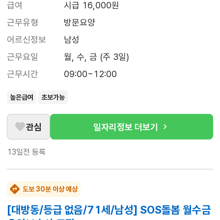
급여
시급 16,000원
근무유형
방문요양
어르신정보
남성
근무요일
월, 수, 금 (주 3일)
근무시간
09:00~12:00
높은급여
초보가능
관심
일자리정보 더보기
13일전
등록
도보 30분 이상 예상
[대방동/등급 없음/71세/남성] SOS돌봄 월수금