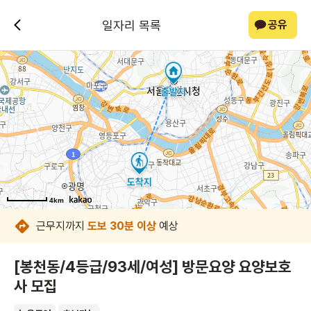
일자리 목록
공유
4km
4km
4km
4km
4km
4km
4km
4km
근무지까지
도보 30분 이상
예상
[봉천동/4등급/93세/여성] 방문요양 요양보호
사 모집