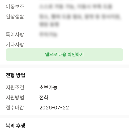
이동보조
스스로 거동 가능, 이동시 부축 도움
일상생활
청소, 빨래 도움 필요, 말벗 등 정서지원, 
병원 동행
특이사항
주차가능
기타사항
앱으로 내용 확인하기
전형 방법
지원조건
초보가능
지원방법
전화
접수마감
2026-07-22
복리 후생