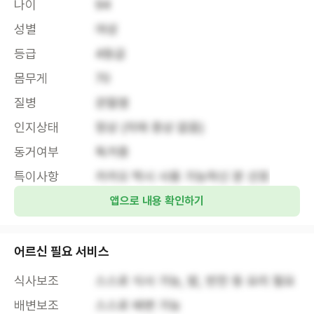
나이
94
성별
여성
등급
4등급
몸무게
70
질병
관절염
인지상태
정상 (치매 증상 없음)
동거여부
독거중
특이사항
카카오 택시 사용 가능하신 분 선호
앱으로 내용 확인하기
어르신 필요 서비스
식사보조
스스로 식사 가능, 밥, 반찬 등 요리 필요
배변보조
스스로 배변 가능