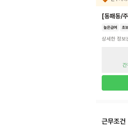
[동패동/
높은급여
초
상세한 정보
간
근무조건