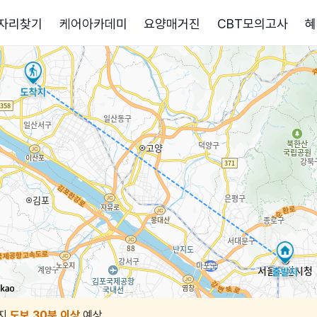
자리찾기
케어아카데미
요양매거진
CBT모의고사
혜
지
도보 30분 이상
예상