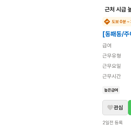
근처 시급 
도보 0분 ~
[동패동/
급여
근무유형
근무요일
근무시간
높은급여
관심
2일전
등록