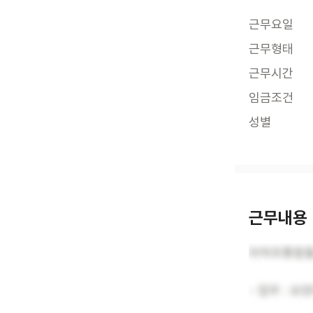
근무요일
근무형태
근무시간
임금조건
성별
근무내용
라하프통합돌
- 업무 : 