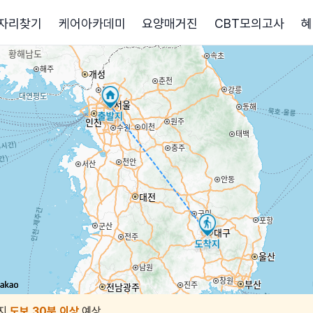
자리찾기
케어아카데미
요양매거진
CBT모의고사
혜
지
도보 30분 이상
예상