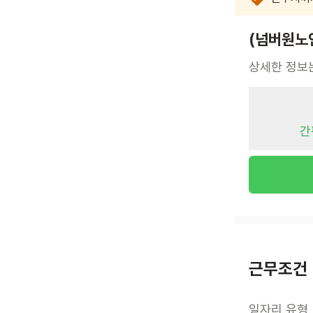
(넘버원노
상세한 정보
간
근무조건
일자리 유형