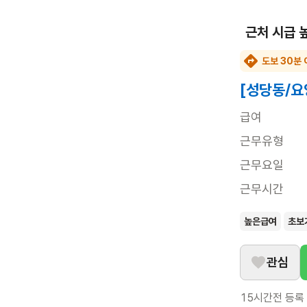
근처 시급 
도보 30분 
[성당동/요
급여
근무유형
근무요일
근무시간
높은급여
초보
관심
15시간전
등록