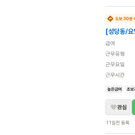
도보 30분 
[성당동/요
급여
근무유형
근무요일
근무시간
높은급여
초보
관심
11일전
등록