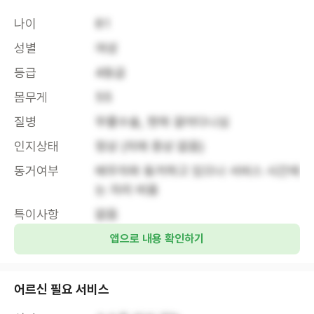
나이
81
성별
여성
등급
4등급
몸무게
55
질병
무릎수술, 현재 걸어다니심
인지상태
정상 (치매 증상 없음)
동거여부
배우자와 동거하고 있으나 서비스 시간에
는 자리 비움
특이사항
없음
앱으로 내용 확인하기
어르신 필요 서비스