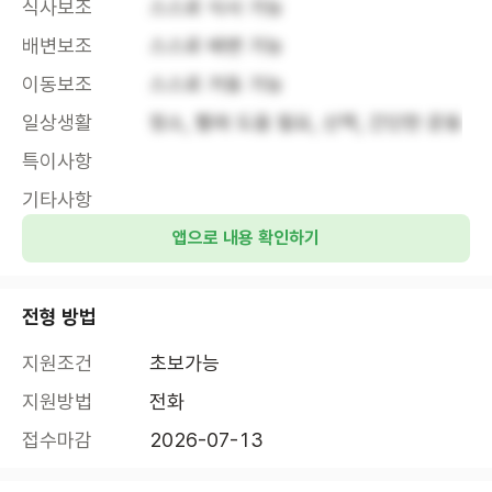
식사보조
스스로 식사 가능
배변보조
스스로 배변 가능
이동보조
스스로 거동 가능
일상생활
청소, 빨래 도움 필요, 산책, 간단한 운동
특이사항
기타사항
앱으로 내용 확인하기
전형 방법
지원조건
초보가능
지원방법
전화
접수마감
2026-07-13