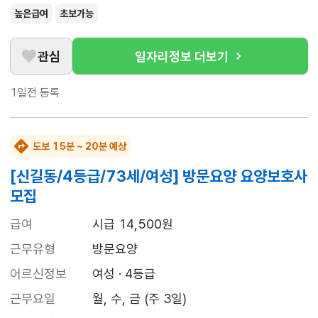
높은급여
초보가능
관심
일자리정보 더보기
1일전
등록
도보 15분 ~ 20분 예상
[신길동/4등급/73세/여성] 방문요양 요양보호사
모집
급여
시급 14,500원
근무유형
방문요양
어르신정보
여성 · 4등급
근무요일
월, 수, 금 (주 3일)