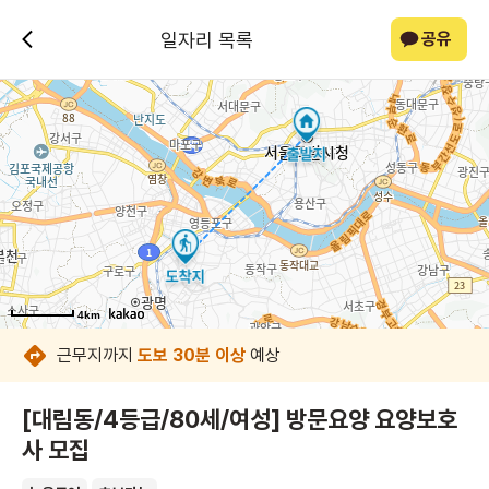
일자리 목록
공유
4km
4km
4km
4km
4km
4km
4km
근무지까지
도보 30분 이상
예상
[대림동/4등급/80세/여성] 방문요양 요양보호
사 모집