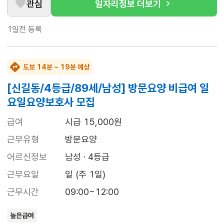
관심
일자리정보 더보기
1일전
등록
도보 14분 ~ 19분 예상
[신길동/4등급/89세/남성] 방문요양 비급여 일
요일요양보호사 모집
급여
시급 15,000원
근무유형
방문요양
어르신정보
남성 · 4등급
근무요일
일 (주 1일)
근무시간
09:00~12:00
높은급여