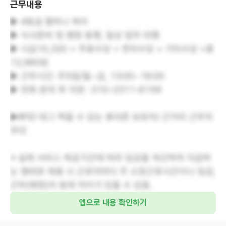
근무내용
▶ 4등급 할머니 케어
▶ 식사준비 및 병원 동행, 일상 업무 대행
▶ 시급10,320 + 주휴수당 + 연차수당 + 기타수당 =총
12,960원
▶ 근무시간: 주5일/월~금, 13:00~16:00
▶ 전화 문의 후 지원 : 010-2311-6156
▶RFID 태그 찍을 수 있는 휴대폰 보유자/ 근거리 근무자
우대
※ 실제 서비스 제공기간에 따라 임금을 계산하여 지급하
는 형태로 채용 시 근로자마다 주 소정근로시간이나 임금,
근무(예정)지 등에 차이가 있을 수 있음.
앱으로 내용 확인하기