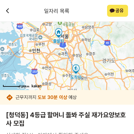
일자리 목록
공유
16km
16km
16km
16km
16km
16km
16km
16km
근무지까지
도보 30분 이상
예상
[청덕동] 4등급 할머니 돌봐 주실 재가요양보호
사 모집