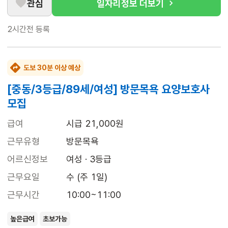
관심
일자리정보 더보기
2시간전
등록
도보 30분 이상 예상
[중동/3등급/89세/여성] 방문목욕 요양보호사
모집
급여
시급 21,000원
근무유형
방문목욕
어르신정보
여성 · 3등급
근무요일
수 (주 1일)
근무시간
10:00~11:00
높은급여
초보가능