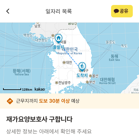
일자리 목록
공유
128km
128km
128km
128km
128km
128km
128km
128km
근무지까지
도보 30분 이상
예상
재가요양보호사 구합니다
상세한 정보는 아래에서 확인해 주세요