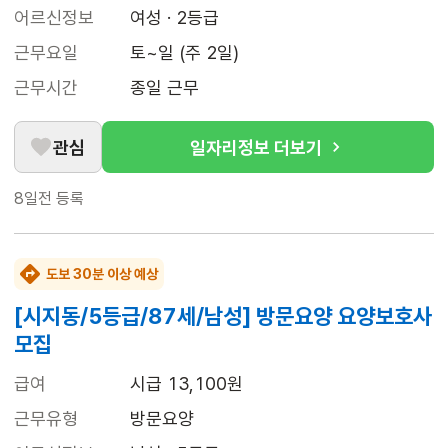
어르신정보
여성 · 2등급
근무요일
토~일 (주 2일)
근무시간
종일 근무
관심
일자리정보 더보기
8일전
등록
도보 30분 이상 예상
[시지동/5등급/87세/남성] 방문요양 요양보호사
모집
급여
시급 13,100원
근무유형
방문요양