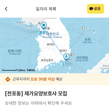
일자리 목록
공유
128km
128km
128km
128km
128km
128km
128km
128km
근무지까지
도보 30분 이상
예상
[전포동] 재가요양보호사 모집
상세한 정보는 아래에서 확인해 주세요