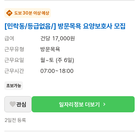
도보 30분 이상 예상
[민락동/등급없음/] 방문목욕 요양보호사 모집
급여
건당 17,000원
근무유형
방문목욕
근무요일
월~토 (주 6일)
근무시간
07:00~18:00
초보가능
관심
일자리정보 더보기
2일전
등록