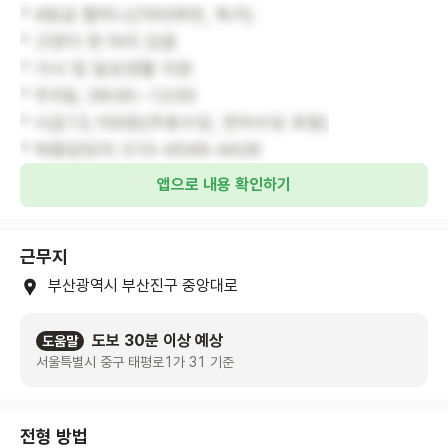
* 4등급 할머니(70대후반, 독거)
* 고양이 한 마리 있음
* 가사 및 일상생활 지원
* 주5일, 09:00~12:00
* 시급13,100원(주휴수당, 연차수당 포함)
* 채용담당자: 010-4549-4426
앱으로 내용 확인하기
근무지
부산광역시 부산진구 중앙대로
도보 30분 이상 예상
도움말
서울특별시 중구 태평로1가 31 기준
전형 방법