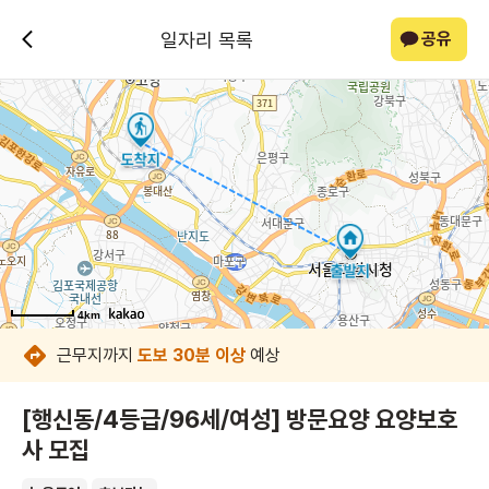
일자리 목록
공유
4km
4km
4km
4km
4km
4km
4km
4km
근무지까지
도보 30분 이상
예상
[행신동/4등급/96세/여성] 방문요양 요양보호
사 모집