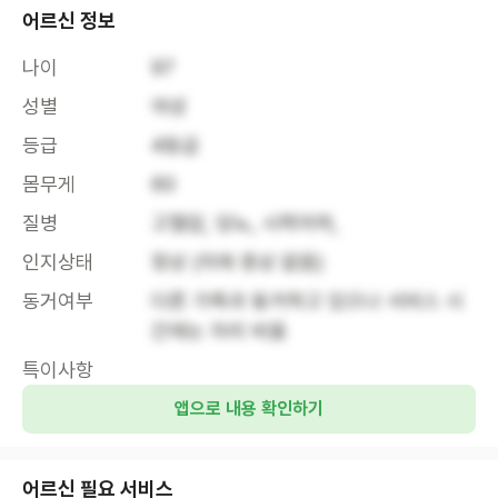
어르신 정보
나이
97
성별
여성
등급
4등급
몸무게
60
질병
고혈압, 당뇨, 시력저하, 
인지상태
정상 (치매 증상 없음)
동거여부
다른 가족과 동거하고 있으나 서비스 시
간에는 자리 비움
특이사항
앱으로 내용 확인하기
어르신 필요 서비스