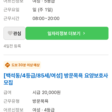
어르신정보
여성 · 5등급
근무요일
일 (주 1일)
근무시간
08:00~20:00
관심
일자리정보 더보기
4일전
등록
도보 30분 이상 예상
[백석동/4등급/85세/여성] 방문목욕 요양보호사
모집
급여
시급 20,000원
근무유형
방문목욕
어르신정보
여성 · 4등급