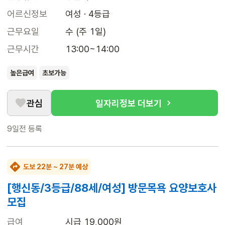
어르신정보
여성 · 4등급
근무요일
수 (주 1일)
근무시간
13:00~14:00
높은급여
초보가능
관심
일자리정보 더보기
9일전
등록
도보 22분 ~ 27분 예상
[행신동/3등급/88세/여성] 방문목욕 요양보호사
모집
급여
시급 19,000원