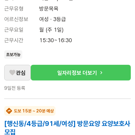
근무유형
방문목욕
어르신정보
여성 · 3등급
근무요일
월 (주 1일)
근무시간
15:30~16:30
초보가능
관심
일자리정보 더보기
9일전
등록
도보 15분 ~ 20분 예상
[행신동/4등급/91세/여성] 방문요양 요양보호사
모집