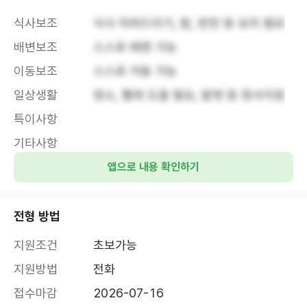
식사보조
식사 차려드리기, 밥, 반찬 등 요리 필요
배변보조
스스로 배변 가능
이동보조
스스로 거동 가능
일상생활
청소, 빨래 도움 필요, 말벗 등 정서지원
특이사항
기타사항
앱으로 내용 확인하기
전형 방법
지원조건
초보가능
지원방법
전화
접수마감
2026-07-16