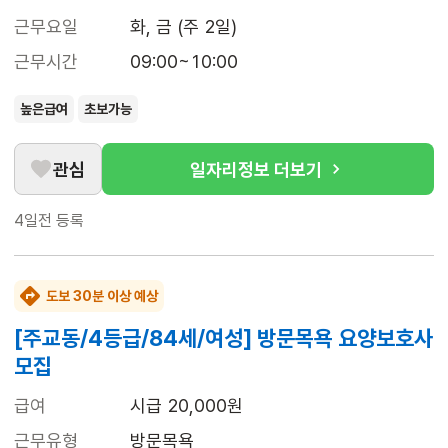
근무요일
화, 금 (주 2일)
근무시간
09:00~10:00
높은급여
초보가능
관심
일자리정보 더보기
4일전
등록
도보 30분 이상 예상
[주교동/4등급/84세/여성] 방문목욕 요양보호사
모집
급여
시급 20,000원
근무유형
방문목욕