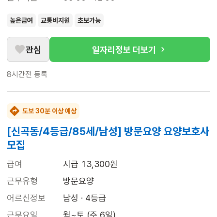
높은급여
교통비지원
초보가능
관심
일자리정보 더보기
8시간전
등록
도보 30분 이상 예상
[신곡동/4등급/85세/남성] 방문요양 요양보호사
모집
급여
시급 13,300원
근무유형
방문요양
어르신정보
남성 · 4등급
근무요일
월~토 (주 6일)