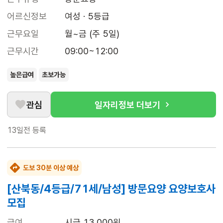
어르신정보
여성 · 5등급
근무요일
월~금 (주 5일)
근무시간
09:00~12:00
높은급여
초보가능
관심
일자리정보 더보기
13일전
등록
도보 30분 이상 예상
[산북동/4등급/71세/남성] 방문요양 요양보호사
모집
급여
시급 13,000원