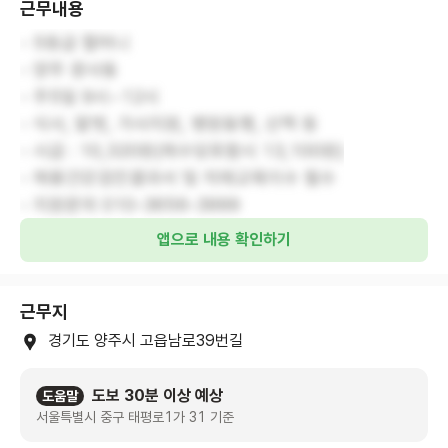
근무내용
- 5등급 할머니
- 양주 광사동
- 주5일 9시~12시
- 식사, 말벗, 가사지원, 병원동행, 산책 등
- 시급 : 10,320원(제수당포함시 13,100원)
- 채용건강검진결과서 및 치매교육이수 필수
- 지원문의 010-3656-3999
앱으로 내용 확인하기
근무지
경기도 양주시 고읍남로39번길
도보 30분 이상 예상
도움말
서울특별시 중구 태평로1가 31 기준