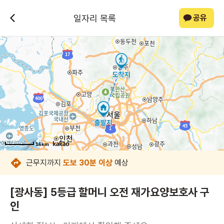
일자리 목록
공유
16km
16km
16km
16km
16km
16km
16km
16km
근무지까지
도보 30분 이상
예상
[광사동] 5등급 할머니 오전 재가요양보호사 구
인