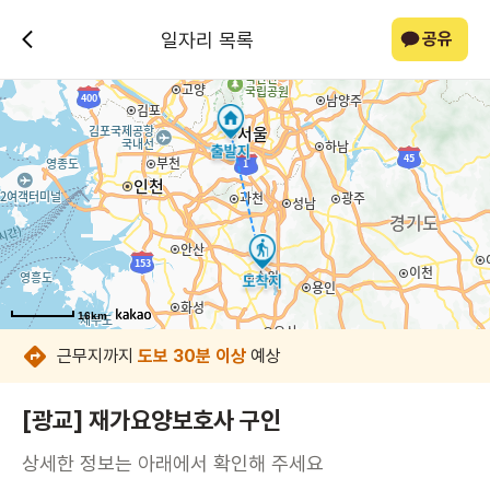
일자리 목록
공유
16km
16km
16km
16km
16km
16km
16km
16km
근무지까지
도보 30분 이상
예상
[광교] 재가요양보호사 구인
상세한 정보는 아래에서 확인해 주세요