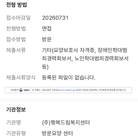
전형 방법
접수마감일
20260731
전형방법
면접
접수방법
방문
제출서류
기타(요양보호사 자격증, 장애인학대범
죄경력회보서, 노인학대범죄경력회보서 
등)
제출서류양식
등록된 파일이 없습니다.
기관정보
기관명
(주)행복드림복지센터
기관유형
방문요양 센터