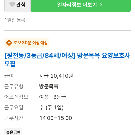
관심
일자리정보 더보기
1일전
등록
도보 30분 이상 예상
[원천동/3등급/84세/여성] 방문목욕 요양보호사
모집
급여
시급 20,410원
근무유형
방문목욕
어르신정보
여성 · 3등급
근무요일
수 (주 1일)
근무시간
14:00~15:00
높은급여