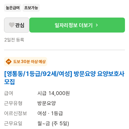
높은급여
초보가능
관심
일자리정보 더보기
2일전
등록
도보 30분 이상 예상
[영통동/1등급/92세/여성] 방문요양 요양보호사
모집
급여
시급 14,000원
근무유형
방문요양
어르신정보
여성 · 1등급
근무요일
월~금 (주 5일)