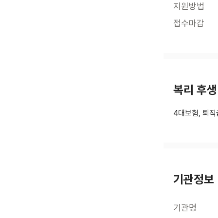
지원방법
접수마감
복리 후생
4대보험, 퇴직
기관정보
기관명