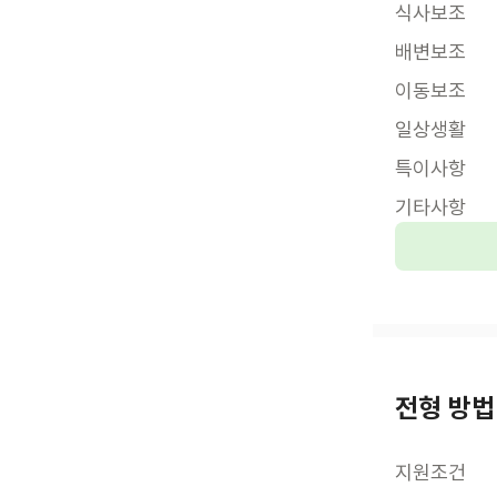
식사보조
배변보조
이동보조
일상생활
특이사항
기타사항
전형 방법
지원조건