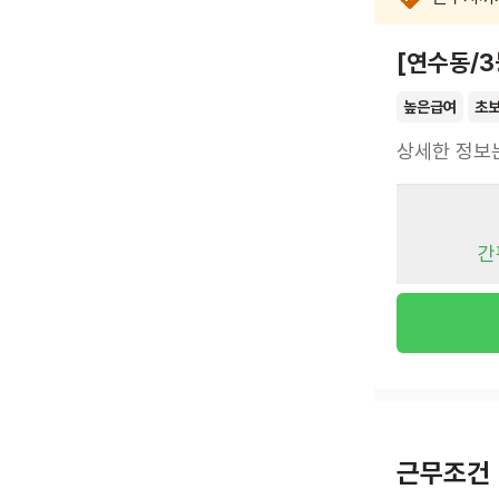
[연수동/
높은급여
초
상세한 정보
간
근무조건