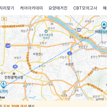
자리찾기
케어아카데미
요양매거진
CBT모의고사
혜
지
도보 30분 이상
예상