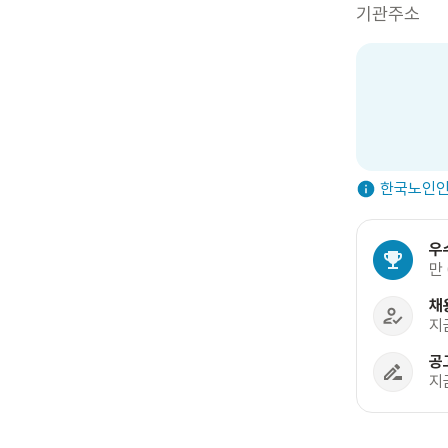
기관주소
한국노인인
우
만
채
지
공
지