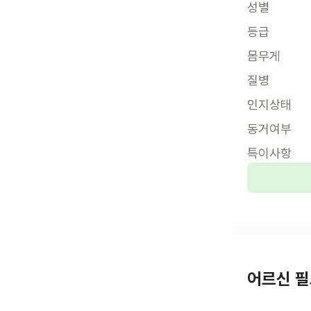
성별
등급
몸무게
질병
인지상태
동거여부
특이사항
어르신 필