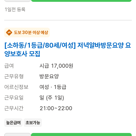
1일전
등록
도보 30분 이상 예상
[소하동/1등급/80세/여성] 저녁알바방문요양 요
양보호사 모집
급여
시급 17,000원
근무유형
방문요양
어르신정보
여성 · 1등급
근무요일
일 (주 1일)
근무시간
21:00~22:00
높은급여
초보가능