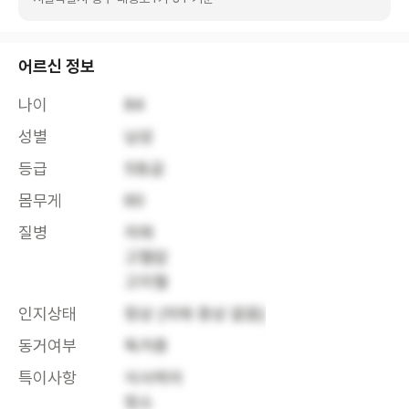
어르신 정보
나이
84
성별
남성
등급
5등급
몸무게
60
질병
치매

고혈압

고지혈
인지상태
정상 (치매 증상 없음)
동거여부
독거중
특이사항
식사케어

청소