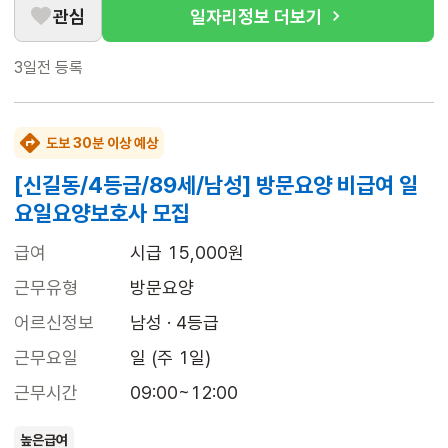
관심
일자리정보 더보기
3일전
등록
도보 30분 이상 예상
[신길동/4등급/89세/남성] 방문요양 비급여 일
요일요양보호사 모집
급여
시급 15,000원
근무유형
방문요양
어르신정보
남성 · 4등급
근무요일
일 (주 1일)
근무시간
09:00~12:00
높은급여