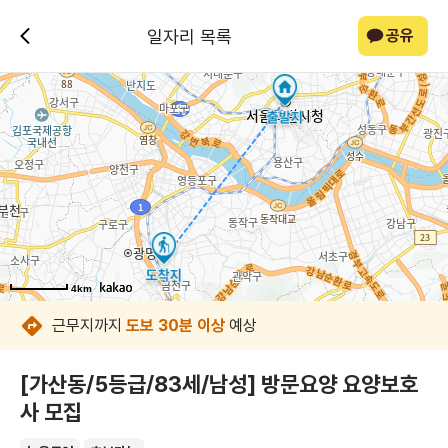
일자리 목록
공유
4km
4km
4km
4km
4km
4km
4km
4km
근무지까지
도보 30분 이상
예상
[가산동/5등급/83세/남성] 방문요양 요양보호
사 모집