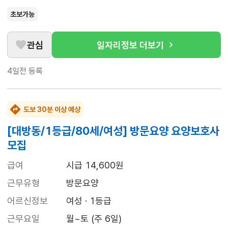
초보가능
관심
일자리정보 더보기
4일전
등록
도보 30분 이상 예상
[대방동/1등급/80세/여성] 방문요양 요양보호사
모집
급여
시급 14,600원
근무유형
방문요양
어르신정보
여성 · 1등급
근무요일
월~토 (주 6일)