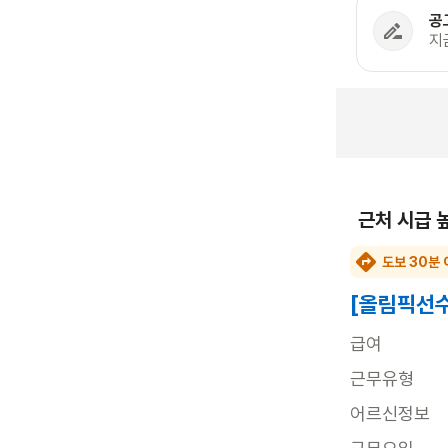
공
지
근처 시급 
도보 30분 
[올림픽선수
급여
근무유형
어르신정보