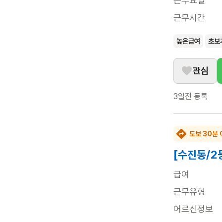
근무요일
근무시간
높은급여
초보
관심
3일전
등록
도보 30분 
[수진동/2
급여
근무유형
어르신정보