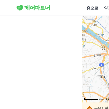
홈으로
일
4km
4km
4km
4km
4km
4km
4km
4km
근무지까