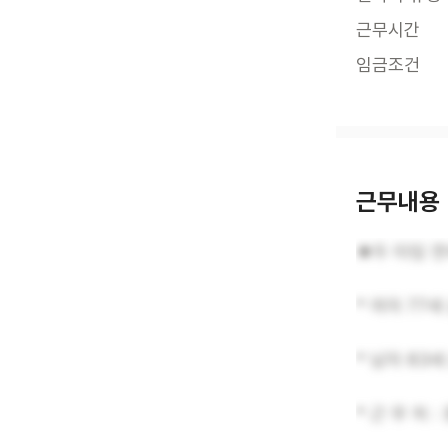
근무시간
임금조건
근무내용
★두 타임 
* 여자 77세
* 남자 83세
* 근 무 처