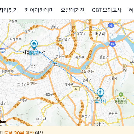
자리찾기
케어아카데미
요양매거진
CBT모의고사
혜
지
도보 30분 이상
예상