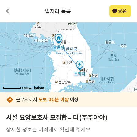
일자리 목록
공유
128km
128km
128km
128km
128km
128km
128km
128km
근무지까지
도보 30분 이상
예상
시설 요양보호사 모집합니다(주주야야)
상세한 정보는 아래에서 확인해 주세요