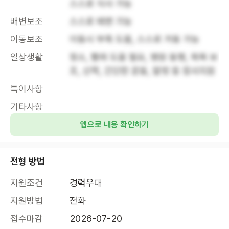
스스로 식사 가능
배변보조
스스로 배변 가능
이동보조
이동시 부축 도움, 스스로 거동 가능
일상생활
청소, 빨래 도움 필요, 병원 동행, 목욕 보
조, 산책, 간단한 운동, 말벗 등 정서지원
특이사항
기타사항
앱으로 내용 확인하기
전형 방법
지원조건
경력우대
지원방법
전화
접수마감
2026-07-20