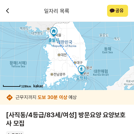
일자리 목록
공유
128km
128km
128km
128km
128km
128km
128km
128km
근무지까지
도보 30분 이상
예상
[사직동/4등급/83세/여성] 방문요양 요양보호
사 모집