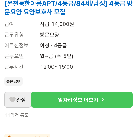
[온천동한아름APT/4등급/84세/남성] 4등급 방
문요양 요양보호사 모집
급여
시급 14,000원
근무유형
방문요양
어르신정보
여성 · 4등급
근무요일
월~금 (주 5일)
근무시간
12:00~15:00
높은급여
관심
일자리정보 더보기
11일전
등록