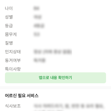
나이
84
성별
여성
등급
4등급
몸무게
53
질병
인지상태
정상 (치매 증상 없음)
동거여부
독거중
특이사항
앱으로 내용 확인하기
어르신 필요 서비스
식사보조
식사 차려드리기, 밥, 반찬 등 요리 필요, 