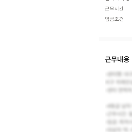
근무시간
임금조건
근무내용
-센터명: 대
서구 치매안
-센터 연락처:
-4등급 남자
-근무시간: 월
-임금: 최저
-대상자 댁: 