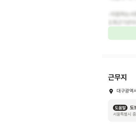
-지참하는서류
2.최근1년
근무지
대구광역시
도
도움말
서울특별시 중