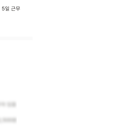
주 5일 근무
우자 있음
500원​