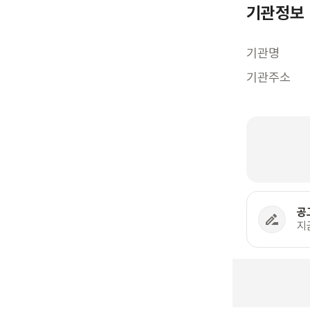
기관정보
기관명
기관주소
공
지