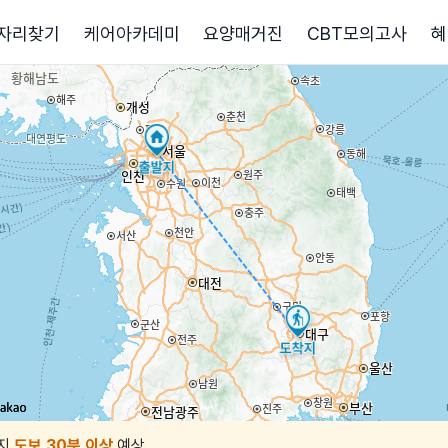
자리찾기
케어아카데미
요양매거진
CBT모의고사
혜
지
도보 30분 이상
예상