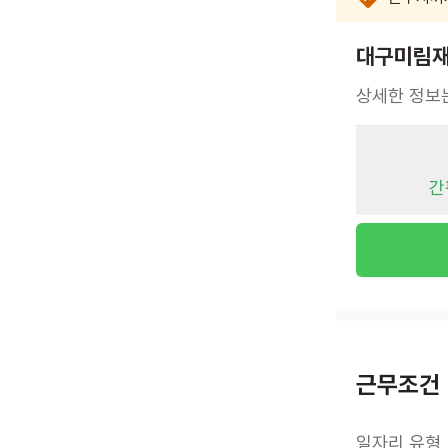
대구미림재
상세한 정보
간
근무조건
일자리 유형