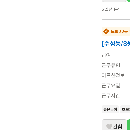
2일전
등록
도보 30분 
[수성동/3
급여
근무유형
어르신정보
근무요일
근무시간
높은급여
초보
관심