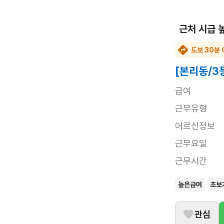
근처 시급 
도보 30분 
[본리동/3
급여
근무유형
어르신정보
근무요일
근무시간
높은급여
초보
관심