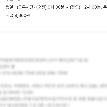
평일 : (근무시간) (오전) 9시 00분 ~ (정오) 12시 00분, 
시급 9,860원
구미림재가방문요양간호센터 (서구 북비산로71길 9)
심센터 옆
 010-9038-7540 053) 566-7540
 어르신: 주변정리, 샤워시 약간의 보조 (어르신 매너 있음) ,배
-금 09:00-12:00
시급9,860원+주휴수당/연차수당/기타수당 등 포함 포괄시급12,
서구 달서로39길 7-6 2층 ( 원고개시장 )