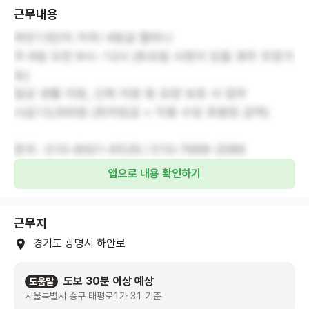
근무내용
하안13단지 거주/ 4등급 할머니
주 6일 오전 9시~12시 (토요일 사정이 있을 경우 조정가
능)
일상 생활 지원, 신체 지원 등 요양 보호 사 업무
시급13,000원 (최저임금 + 각종 수당 포함된 금액)
문의 : 010-9001-6529 / 010-7668-2086
앱으로 내용 확인하기
근무지
경기도 광명시 하안로
도보 30분 이상 예상
도움말
서울특별시 중구 태평로1가 31 기준