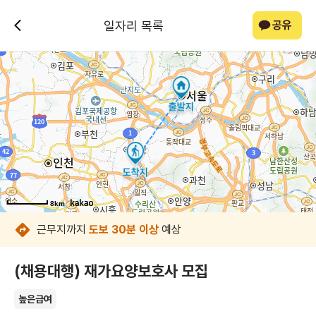
일자리 목록
공유
8km
8km
8km
8km
8km
8km
8km
8km
근무지까지
도보 30분 이상
예상
(채용대행) 재가요양보호사 모집
높은급여