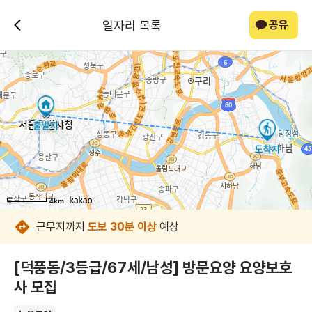
일자리 목록
공유
4km
4km
4km
4km
4km
4km
4km
4km
근무지까지
도보 30분 이상
예상
[덕풍동/3등급/67세/남성] 방문요양 요양보호
사 모집