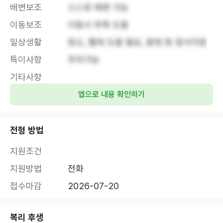
배변보조
스스로 배변 가능
이동보조
이동시 부축 도움
일상생활
청소, 빨래 도움 필요, 말벗 등 정서지원
특이사항
주차가능
기타사항
앱으로 내용 확인하기
전형 방법
지원조건
지원방법
전화
접수마감
2026-07-20
복리 후생