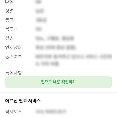
나이
68
성별
남성
등급
3등급
몸무게
50
질병
당뇨, 고혈압, 협심증
인지상태
정상 (치매 증상 없음)
동거여부
배우자와 동거하고 있으나 서비스 시간에
는 자리 비움
특이사항
앱으로 내용 확인하기
어르신 필요 서비스
식사보조
식사 차려드리기