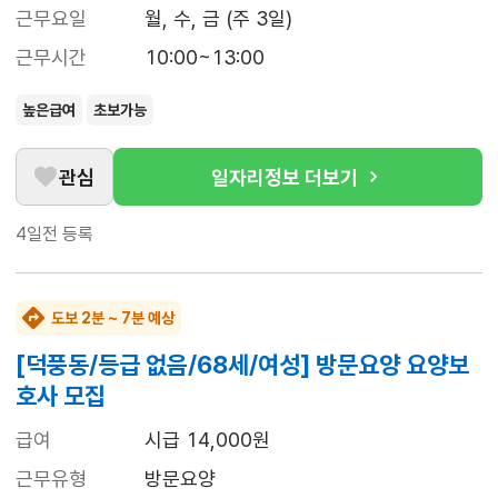
근무요일
월, 수, 금 (주 3일)
근무시간
10:00~13:00
높은급여
초보가능
관심
일자리정보 더보기
4일전
등록
도보 2분 ~ 7분 예상
[덕풍동/등급 없음/68세/여성] 방문요양 요양보
호사 모집
급여
시급 14,000원
근무유형
방문요양