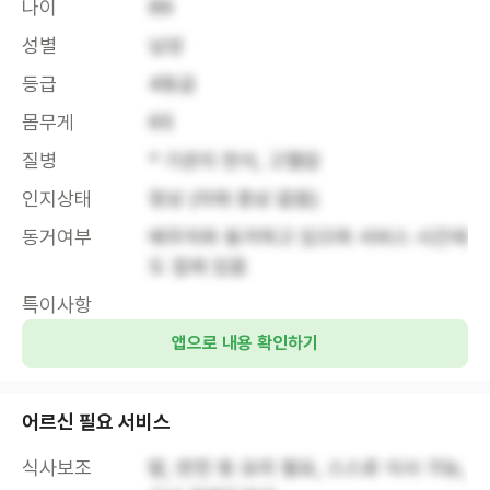
나이
89
성별
남성
등급
4등급
몸무게
65
질병
* 기관지 천식, 고혈압
인지상태
정상 (치매 증상 없음)
동거여부
배우자와 동거하고 있으며 서비스 시간에
도 집에 있음
특이사항
앱으로 내용 확인하기
어르신 필요 서비스
식사보조
밥, 반찬 등 요리 필요, 스스로 식사 가능, 