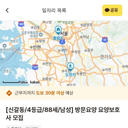
일자리 목록
공유
16km
16km
16km
16km
16km
16km
16km
16km
근무지까지
도보 30분 이상
예상
[신갈동/4등급/88세/남성] 방문요양 요양보호
사 모집