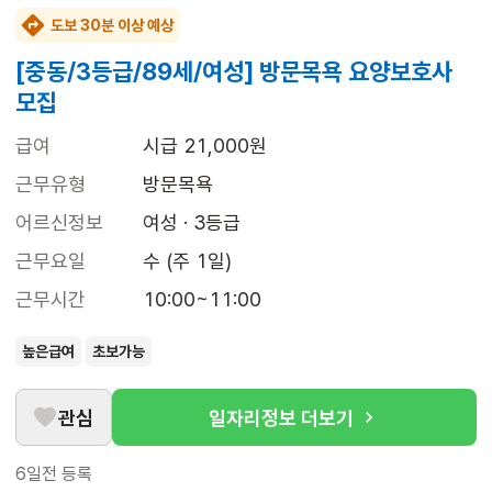
도보 30분 이상 예상
[중동/3등급/89세/여성] 방문목욕 요양보호사
모집
급여
시급 21,000원
근무유형
방문목욕
어르신정보
여성 · 3등급
근무요일
수 (주 1일)
근무시간
10:00~11:00
높은급여
초보가능
관심
일자리정보 더보기
6일전
등록