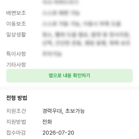
식사 차려드리기
배변보조
스스로 배변 가능
이동보조
스스로 거동 가능, 이동시 부축 도움
일상생활
청소, 빨래 도움 필요, 말벗 등 정서지원, 
산책, 간단한 운동, 병원 동행, 목욕 보조
특이사항
주차가능
기타사항
앱으로 내용 확인하기
전형 방법
지원조건
경력우대, 초보가능
지원방법
전화
접수마감
2026-07-20