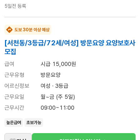
5일전
등록
도보 30분 이상 예상
[서천동/3등급/72세/여성] 방문요양 요양보호사
모집
급여
시급 15,000원
근무유형
방문요양
어르신정보
여성 · 3등급
근무요일
월~금 (주 5일)
근무시간
09:00~11:00
높은급여
초보가능