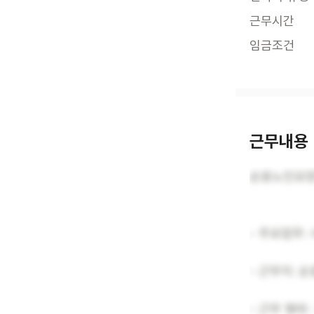
근무시간
임금조건
근무내용
순효노인요양
- 주요업무:
- 근무지: 
- 근무 형태