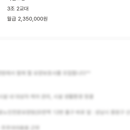
3조 2교대
월급 2,350,000원
원에서 함께 할 요양보호사를 모집합니다^^
 시설 내 대상자 케어 관리, 시설 생활환경 청결
순효노인전문요양원(모란역 12번 출구 바로 앞 : 성남시 중원구 산
 : 주주야야휴휴 근무