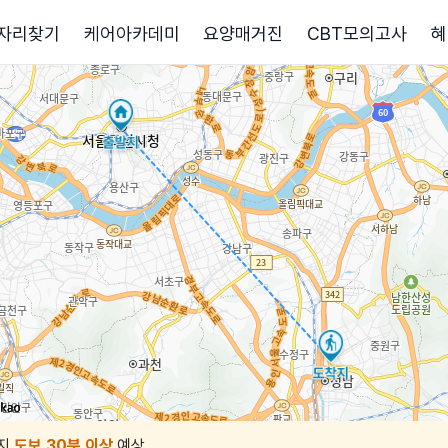
자리찾기
케어아카데미
요양매거진
CBT모의고사
혜
지
도보 30분 이상
예상