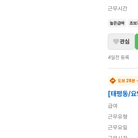
근무시간
높은급여
초보
관심
4일전
등록
도보 28분 
[태평동/요
급여
근무유형
근무요일