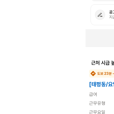
공
지
근처 시급 
도보 23분 
[태평동/요
급여
근무유형
근무요일