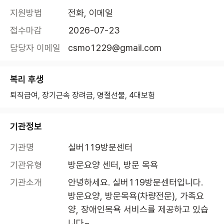
지원방법
전화, 이메일
접수마감
2026-07-23
담당자 이메일
csmo1229@gmail.com
복리 후생
퇴직급여, 장기근속 장려금, 명절선물, 4대보험
기관정보
기관명
실버119방문센터
기관유형
방문요양 센터, 방문 목욕
기관소개
안녕하세요. 실버119방문센터입니다.

방문요양, 방문목욕(차량전문), 가족요
양, 장애인목욕 서비스를 제공하고 있습
니다~ 