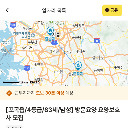
일자리 목록
공유
16km
16km
16km
16km
16km
16km
16km
16km
근무지까지
도보 30분 이상
예상
[포곡읍/4등급/83세/남성] 방문요양 요양보호
사 모집