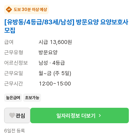
도보 30분 이상 예상
[유방동/4등급/83세/남성] 방문요양 요양보호사
모집
급여
시급 13,600원
근무유형
방문요양
어르신정보
남성 · 4등급
근무요일
월~금 (주 5일)
근무시간
12:00~15:00
높은급여
초보가능
관심
일자리정보 더보기
6일전
등록