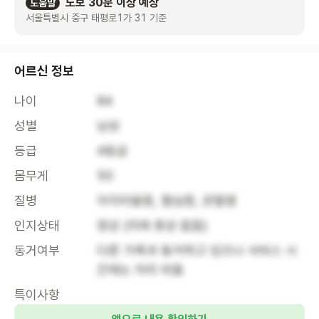
도보 30분 이상 예상
도움말
서울특별시 중구 태평로1가 31 기준
어르신 정보
나이
84
성별
남성
등급
4등급
몸무게
50
질병
어지러움증, 협심증, 관절염
인지상태
정상 (치매 증상 없음)
동거여부
다른 가족과 동거하고 있으나 서비스 시
간에는 자리 비움
특이사항