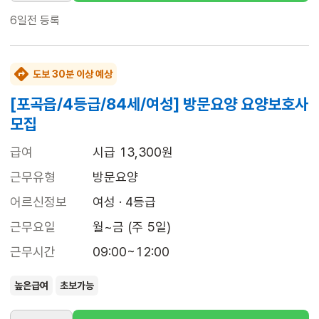
6일전
등록
도보 30분 이상 예상
[포곡읍/4등급/84세/여성] 방문요양 요양보호사
모집
급여
시급 13,300원
근무유형
방문요양
어르신정보
여성 · 4등급
근무요일
월~금 (주 5일)
근무시간
09:00~12:00
높은급여
초보가능