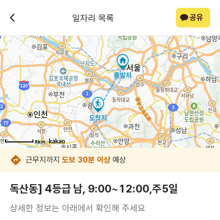
일자리 목록
공유
8km
8km
8km
8km
8km
8km
8km
8km
근무지까지
도보 30분 이상
예상
독산동] 4등급 남, 9:00~12:00,주5일
상세한 정보는 아래에서 확인해 주세요