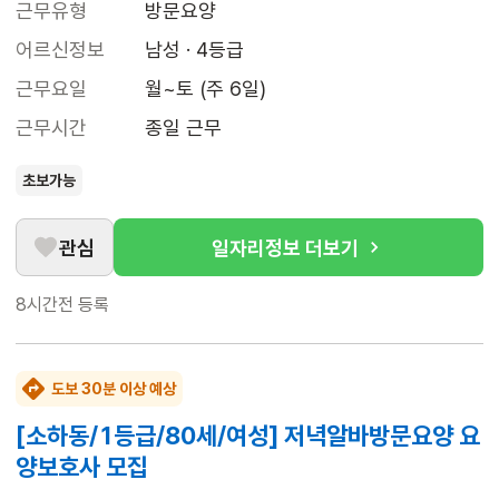
근무유형
방문요양
어르신정보
남성 · 4등급
근무요일
월~토 (주 6일)
근무시간
종일 근무
초보가능
관심
일자리정보 더보기
8시간전
등록
도보 30분 이상 예상
[소하동/1등급/80세/여성] 저녁알바방문요양 요
양보호사 모집