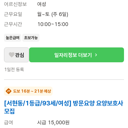
어르신정보
여성
근무요일
월~토 (주 6일)
근무시간
10:00~15:00
높은급여
초보가능
관심
일자리정보 더보기
1일전
등록
도보 16분 ~ 21분 예상
[서현동/1등급/93세/여성] 방문요양 요양보호사
모집
급여
시급 15,000원