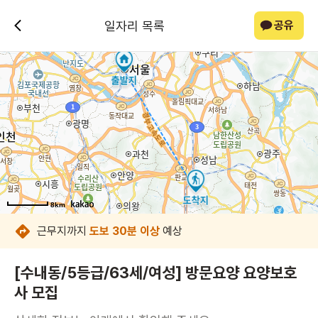
일자리 목록
공유
8km
8km
8km
8km
8km
8km
8km
8km
근무지까지
도보 30분 이상
예상
[수내동/5등급/63세/여성] 방문요양 요양보호
사 모집