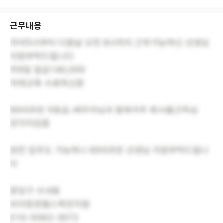
근무내용
저녁5시부터 다음날 오전 8시까지 근무가능하신 선생님
지원부탁드립니다
주6일 일급140,000
치매교육 수료하신분
60대초반 5등급..배우자님과 함께거주 회사출근하심
강아지있음
완전 입주도 가능하나 60대초반 선생님 지원부탁드립니
다
분당구 수내동
비지팅엔젤스죽전지점