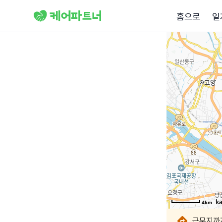
홈으로
일
4km
4km
4km
4km
4km
4km
4km
4km
근무지까