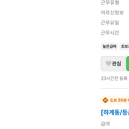
근무유형
어르신정보
근무요일
근무시간
높은급여
초보
관심
23시간전
등록
도보 30분 
[하계동/등
급여