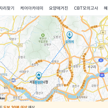
자리찾기
케어아카데미
요양매거진
CBT모의고사
혜
지
도보 30분 이상
예상