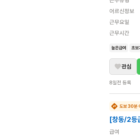
근무유형
어르신정보
근무요일
근무시간
높은급여
초보
관심
8일전
등록
도보 30분 
[창동/2등
급여