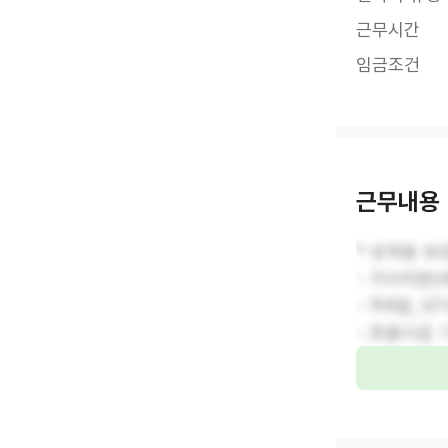
근무시간
임금조건
근무내용
* 상계동 보
- 가사지원(
- 주6일, 07
- 포괄시급 1