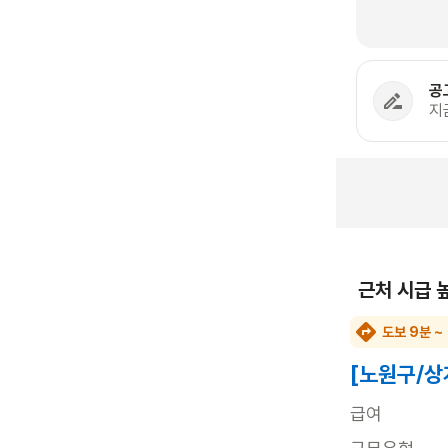
공
지
근처 시급 
도보 9분 ~
[노원구/상
급여