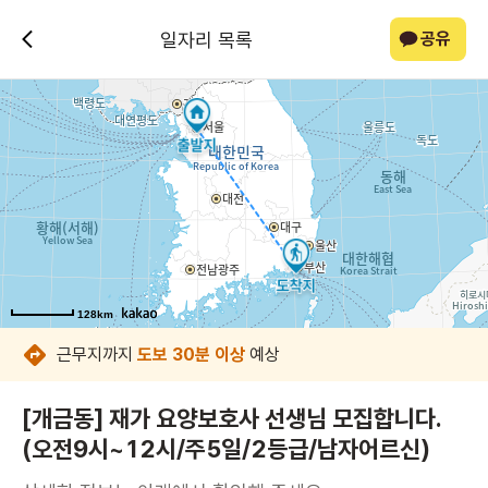
일자리 목록
공유
128km
128km
128km
128km
128km
128km
128km
128km
근무지까지
도보 30분 이상
예상
[개금동] 재가 요양보호사 선생님 모집합니다.
(오전9시~12시/주5일/2등급/남자어르신)