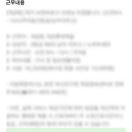
근무내용
[개금동] 재가 요양보호사 선생님 모집합니다. (오전9시
~12시/주5일/2등급/남자어르신)
▷ 근무지 : 개금동 개금롯데캐슬
▷ 대상자 : 2등급 90대 남자 어르신 / 노부부세대
▷ 근무시간 : 오전 9시~12시 / 주5일
▷ 케어내용 : 가사 및 일상생활지원
▷ 시급: 10,320원(제수당 포함 시간당 13,000원)
- 지원희망하시는 분은 부산진구청 취업정보센터로 전화
주세요(☎051-605-6405)
- 다만, 실제 서비스 제공기간에 따라 임금을 계산하여 지
급하는 형태로 채용 시 근로자마다 주 소정근로시간이나
임금, 근무(예정)지 등에 차이가 있을 수 있습니다.