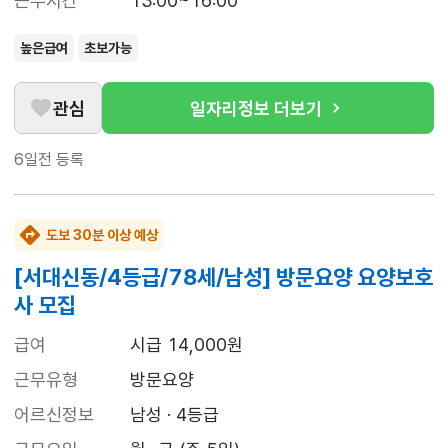
근무시간
13:00~16:00
높은급여
초보가능
관심
일자리정보 더보기
6일전
등록
도보 30분 이상 예상
[서대신동/4등급/78세/남성] 방문요양 요양보호
사 모집
급여
시급 14,000원
근무유형
방문요양
어르신정보
남성 · 4등급