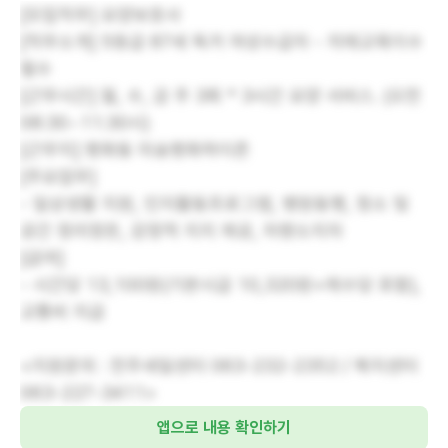
[모집직무] 요양보호사
[직무소개] 5등급 87세 독거 여성수급자 - 치매교육이수
필수
[근무시간] 월, 수, 금 주 3회 * 3시간 요양 서비스. (오전
08:30~11:30시)
[근무지] 평화동 미송평화하이존
[주요업무]
- 일상생활 지원, 인지활동프로그램, 병원동행, 청소 및
공간 정리정돈, 감정적 지지 제공, 차량소지자
[급여]
- 시간당 13,100원(기본시급 10,320원+제수당 포함),
교통비 지급
<지원문의 : 전주새일센터 063-232-2352 / 복지센터
063-227-3411>
앱으로 내용 확인하기