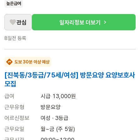
높은급여
관심
일자리정보 더보기
8일전
등록
도보 30분 이상 예상
[진북동/3등급/75세/여성] 방문요양 요양보호사
모집
급여
시급 13,000원
근무유형
방문요양
어르신정보
여성 · 3등급
근무요일
월~금 (주 5일)
근무시간
09:00~12:00