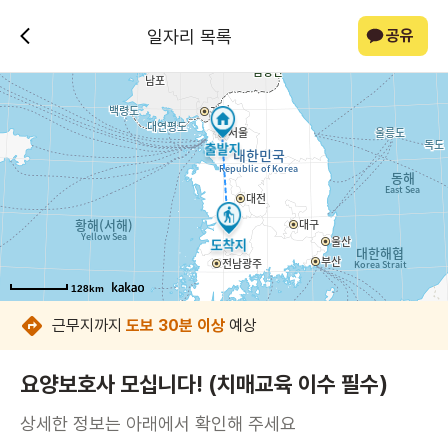
일자리 목록
공유
128km
128km
128km
128km
128km
128km
128km
128km
근무지까지
도보 30분 이상
예상
요양보호사 모십니다! (치매교육 이수 필수)
상세한 정보는 아래에서 확인해 주세요