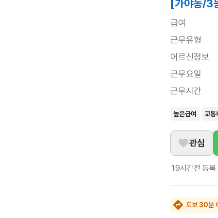
[가야동/3
급여
근무유형
어르신정보
근무요일
근무시간
높은급여
교통
관심
19시간전
등록
도보 30분 