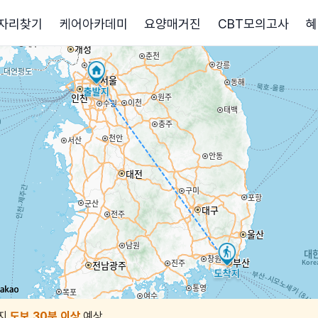
자리찾기
케어아카데미
요양매거진
CBT모의고사
혜
지
도보 30분 이상
예상