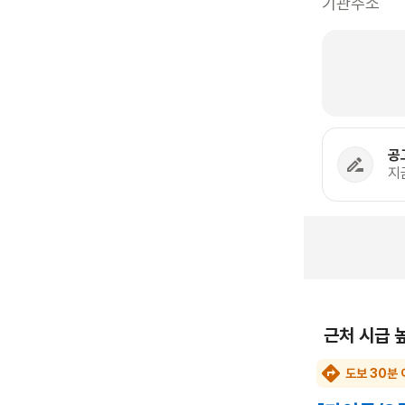
기관주소
공
지
근처 시급 
도보 30분 