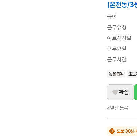
[온천동/3
급여
근무유형
어르신정보
근무요일
근무시간
높은급여
초보
관심
4일전
등록
도보 30분 