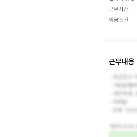
근무시간
임금조건
근무내용
- 부산진구
- 1등급/할
- 개인위생,
- 주6일/
- 오후 12
*문의 010-