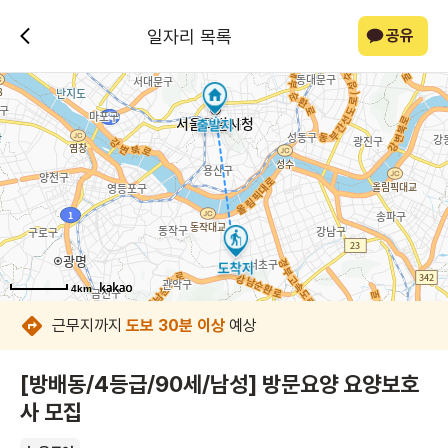
일자리 목록
공유
4km
4km
4km
4km
4km
4km
4km
4km
근무지까지
도보 30분 이상
예상
[방배동/4등급/90세/남성] 방문요양 요양보호
사 모집