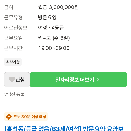
급여
월급 3,000,000원
근무유형
방문요양
어르신정보
여성 · 4등급
근무요일
월~토 (주 6일)
근무시간
19:00~09:00
초보가능
관심
일자리정보 더보기
2일전
등록
도보 30분 이상 예상
[흑석동/등급 없음/63세/여성] 방문요양 요양보