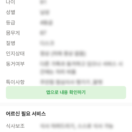
나이
91
성별
남성
등급
4등급
몸무게
67
질병
디스크
인지상태
정상 (치매 증상 없음)
동거여부
다른 가족과 동거하고 있으나 서비스 시
간에는 자리 비움
특이사항
주안점 점심식사 챙기기 ,말벗
앱으로 내용 확인하기
어르신 필요 서비스
식사보조
식사 차려드리기, 스스로 식사 가능