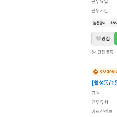
근무요일
근무시간
높은급여
초보
관심
6시간전
등록
도보 30분 
[월성동/1
급여
근무유형
어르신정보