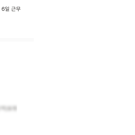
주 6일 근무
산책)동행