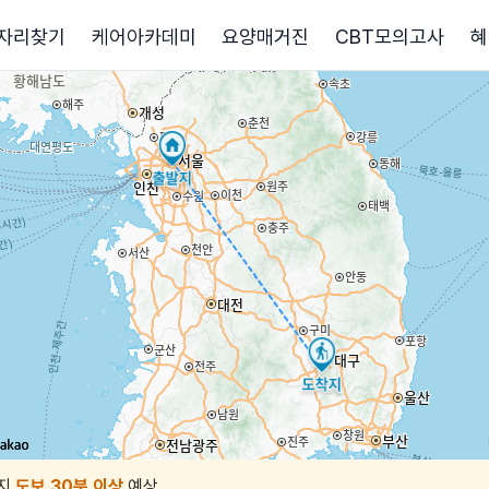
자리찾기
케어아카데미
요양매거진
CBT모의고사
혜
지
도보 30분 이상
예상