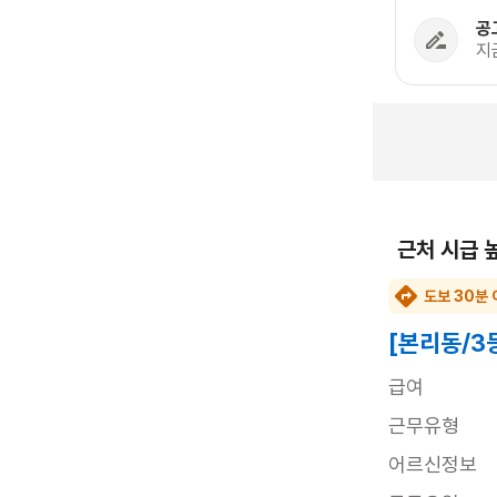
공
지
근처 시급 
도보 30분 
[본리동/3
급여
근무유형
어르신정보