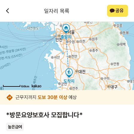
일자리 목록
공유
64km
64km
64km
64km
64km
64km
64km
64km
근무지까지
도보 30분 이상
예상
*방문요양보호사 모집합니다*
높은급여