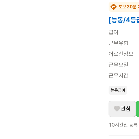
도보 30분 
[능동/4등
급여
근무유형
어르신정보
근무요일
근무시간
높은급여
관심
10시간전
등록