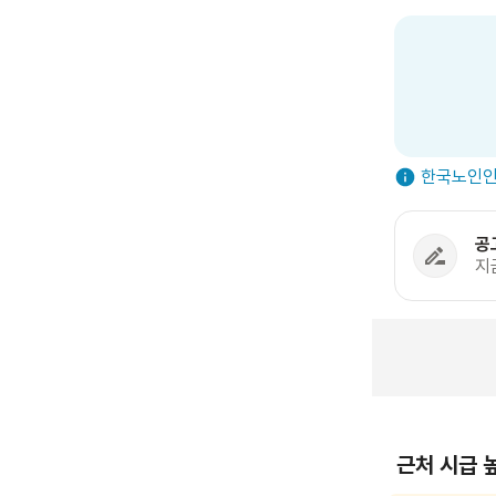
한국노인인
공
지
근처 시급 