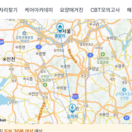
자리찾기
케어아카데미
요양매거진
CBT모의고사
혜
지
도보 30분 이상
예상