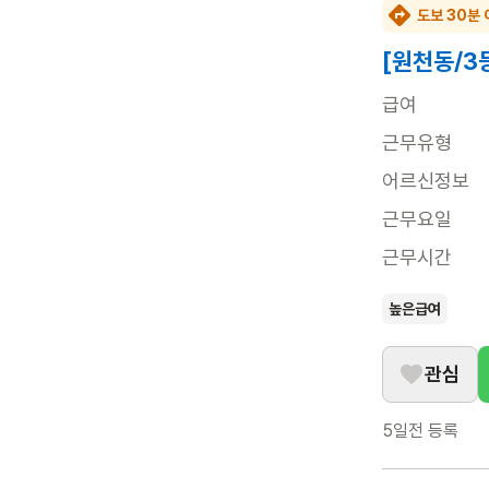
도보 30분 
[원천동/3
급여
근무유형
어르신정보
근무요일
근무시간
높은급여
관심
5일전
등록