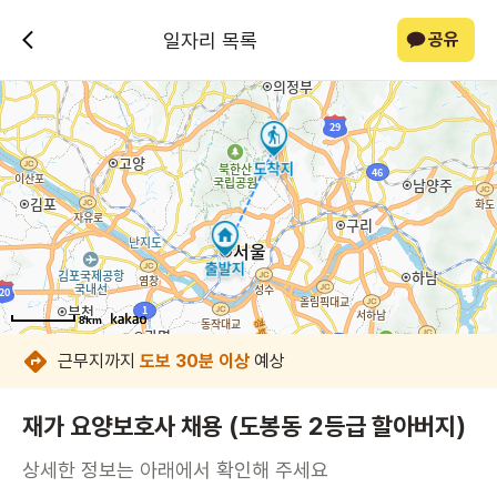
일자리 목록
공유
8km
8km
8km
8km
8km
8km
8km
8km
근무지까지
도보 30분 이상
예상
재가 요양보호사 채용 (도봉동 2등급 할아버지)
상세한 정보는 아래에서 확인해 주세요