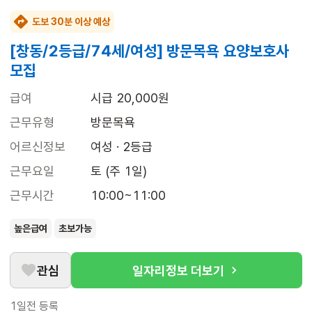
도보 30분 이상 예상
[창동/2등급/74세/여성] 방문목욕 요양보호사
모집
급여
시급 20,000원
근무유형
방문목욕
어르신정보
여성 · 2등급
근무요일
토 (주 1일)
근무시간
10:00~11:00
높은급여
초보가능
관심
일자리정보 더보기
1일전
등록