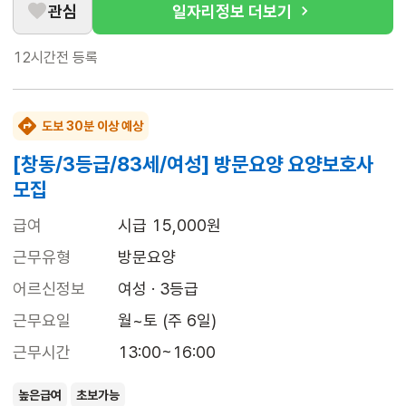
관심
일자리정보 더보기
12시간전
등록
도보 30분 이상 예상
[창동/3등급/83세/여성] 방문요양 요양보호사
모집
급여
시급 15,000원
근무유형
방문요양
어르신정보
여성 · 3등급
근무요일
월~토 (주 6일)
근무시간
13:00~16:00
높은급여
초보가능