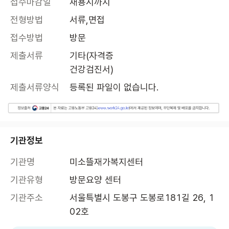
접수마감일
채용시까지
전형방법
서류,면접
접수방법
방문
제출서류
기타(자격증

건강검진서)
제출서류양식
등록된 파일이 없습니다.
기관정보
기관명
미소뜰재가복지센터
기관유형
방문요양 센터
기관주소
서울특별시 도봉구 도봉로181길 26, 1
02호 