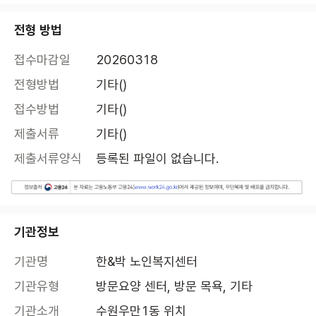
전형 방법
접수마감일
20260318
전형방법
기타()
접수방법
기타()
제출서류
기타()
제출서류양식
등록된 파일이 없습니다.
기관정보
기관명
한&박 노인복지센터
기관유형
방문요양 센터, 방문 목욕, 기타
기관소개