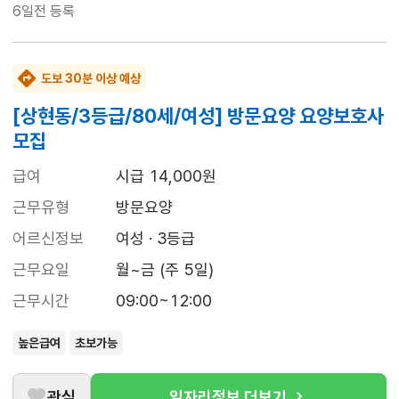
6일전
등록
도보 30분 이상 예상
[상현동/3등급/80세/여성] 방문요양 요양보호사
모집
급여
시급 14,000원
근무유형
방문요양
어르신정보
여성 · 3등급
근무요일
월~금 (주 5일)
근무시간
09:00~12:00
높은급여
초보가능
관심
일자리정보 더보기