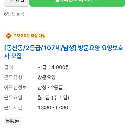
6일전
등록
도보 30분 이상 예상
[동천동/2등급/107세/남성] 방문요양 요양보호
사 모집
급여
시급 14,000원
근무유형
방문요양
어르신정보
남성 · 2등급
근무요일
월~금 (주 5일)
근무시간
13:30~17:30
높은급여