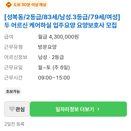
도보 30분 이상 예상
[성복동/2등급/83세/남성.3등급/79세/여성]
두 어르신 케어하실 입주요양 요양보호사 모집
급여
월급 4,300,000원
근무유형
방문요양
어르신정보
남성 · 2등급
근무요일
월~토 (주 6일)
근무시간
09:00~15:00
초보가능
관심
일자리정보 더보기
2일전
등록