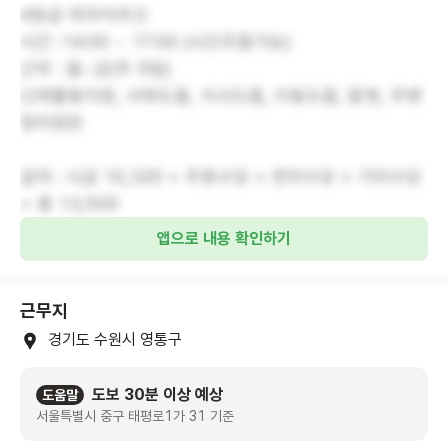
4등급 여자어르신
시간 :14:00 ~ 17:00 (시간조절가능)
근무 : 월~금(주 5일)
신체활동지원, 샤워도움, 식사도움, 이동도움, 말벗, 주변
정리정돈
급여 : 시급 10,320 + 주휴수당 + 연차수당 + 기타수당
= 총 13,500
앱으로 내용 확인하기
근무지
경기도 수원시 영통구
도보 30분 이상 예상
도움말
서울특별시 중구 태평로1가 31 기준