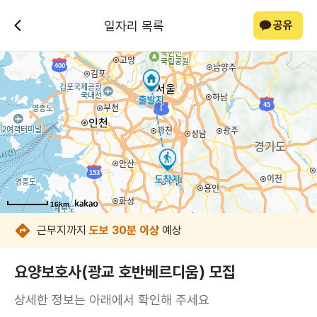
일자리 목록
공유
16km
16km
16km
16km
16km
16km
16km
16km
근무지까지
도보 30분 이상
예상
요양보호사(광교 호반베르디움) 모집
상세한 정보는 아래에서 확인해 주세요