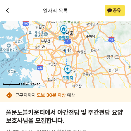
일자리 목록
공유
16km
16km
16km
16km
16km
16km
16km
16km
근무지까지
도보 30분 이상
예상
풀문노블카운티에서 야간전담 및 주간전담 요양
보호사님을 모집합니다.