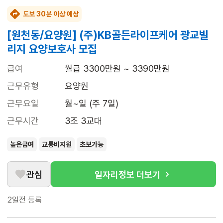
도보 30분 이상 예상
[원천동/요양원] (주)KB골든라이프케어 광교빌
리지 요양보호사 모집
급여
월급 3300만원 ~ 3390만원
근무유형
요양원
근무요일
월~일 (주 7일)
근무시간
3조 3교대
높은급여
교통비지원
초보가능
관심
일자리정보 더보기
2일전
등록