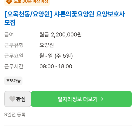
도보 30분 이상 예상
[오목천동/요양원] 샤론의꽃요양원 요양보호사
모집
급여
월급 2,200,000원
근무유형
요양원
근무요일
월~일 (주 5일)
근무시간
09:00~18:00
초보가능
관심
일자리정보 더보기
9일전
등록