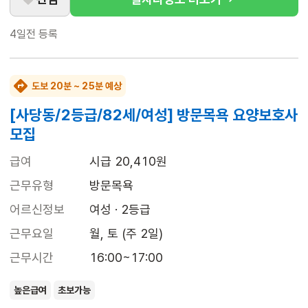
4일전
등록
도보 20분 ~ 25분 예상
[사당동/2등급/82세/여성] 방문목욕 요양보호사
모집
급여
시급 20,410원
근무유형
방문목욕
어르신정보
여성 · 2등급
근무요일
월, 토 (주 2일)
근무시간
16:00~17:00
높은급여
초보가능