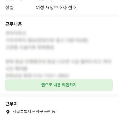
성별
여성 요양보호사 선호
근무내용
여자어르신
기저귀케어 필요(엉덩이로 밀고 이동가능함)
고관절 수술이후 회복중임
현재 등급 진행중인데 등급 나오면 시급 올려드리고 케어
시간 확대함
전화상담 환영 010-7331-3962
앱으로 내용 확인하기
근무지
서울특별시 관악구 봉천동