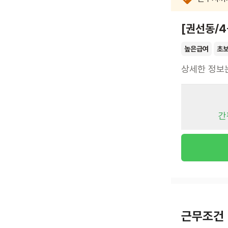
[권선동/
높은급여
초
상세한 정보
간
근무조건