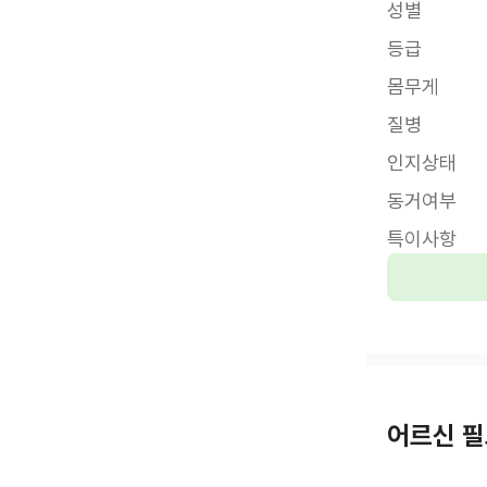
성별
등급
몸무게
질병
인지상태
동거여부
특이사항
어르신 필