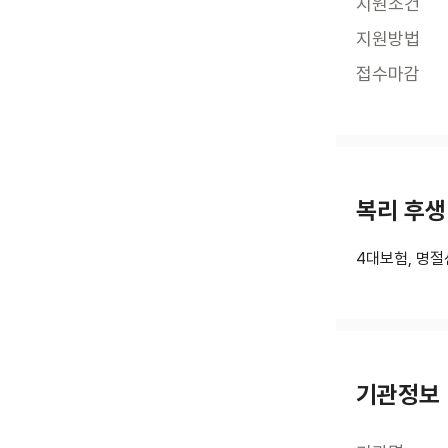
지원조건
지원방법
접수마감
복리 후생
4대보험, 명절
기관정보