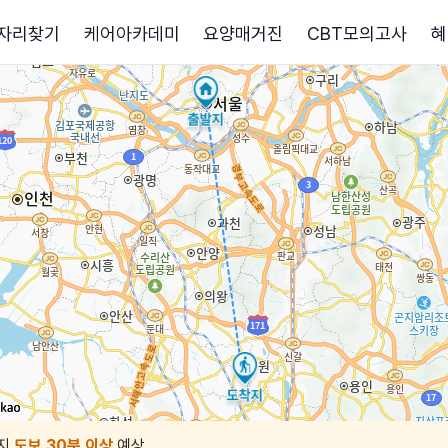
자리찾기
케어아카데미
요양매거진
CBT모의고사
혜
지
도보 30분 이상
예상