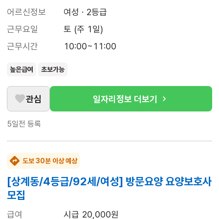
어르신정보
여성 · 2등급
근무요일
토 (주 1일)
근무시간
10:00~11:00
높은급여
초보가능
관심
일자리정보 더보기
5일전
등록
도보 30분 이상 예상
[상계동/4등급/92세/여성] 방문요양 요양보호사
모집
급여
시급 20,000원