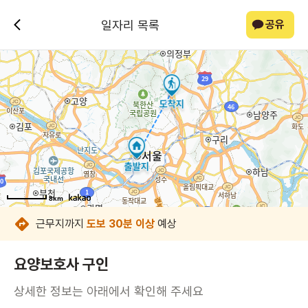
일자리 목록
공유
8km
8km
8km
8km
8km
8km
8km
8km
근무지까지
도보 30분 이상
예상
요양보호사 구인
상세한 정보는 아래에서 확인해 주세요