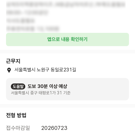
상계5지역중앙하이츠 /4등급남자어르신 /부축도움필요
09:00~12:00공단
식사도움필요
주휴연차포함 13,100원
앱으로 내용 확인하기
근무지
서울특별시 노원구 동일로231길
도보 30분 이상 예상
도움말
서울특별시 중구 태평로1가 31 기준
전형 방법
접수마감일
20260723