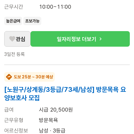
근무시간
10:00~11:00
높은급여
초보가능
관심
일자리정보 더보기
3일전
등록
도보 25분 ~ 30분 예상
[노원구/상계동/3등급/73세/남성] 방문목욕 요
양보호사 모집
급여
시급 20,500원
근무유형
방문목욕
어르신정보
남성 · 3등급