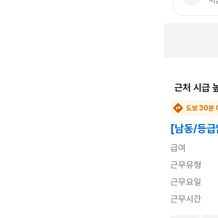
지
근처 시급 
도보 30분 
[남동/등급
급여
근무유형
근무요일
근무시간