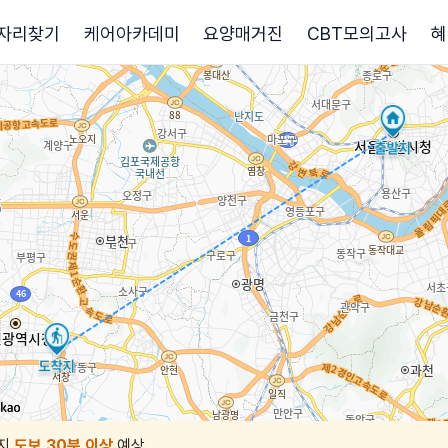
자리찾기
케어아카데미
요양매거진
CBT모의고사
혜
지
도보 30분 이상
예상