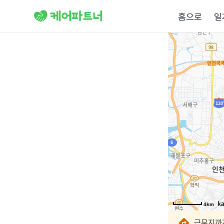
홈으로
일
4km
4km
4km
4km
4km
4km
4km
4km
근무지까