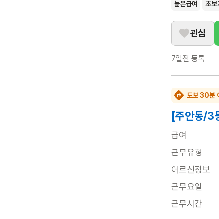
높은급여
초보
관심
7일전
등록
도보 30분 
[주안동/3
급여
근무유형
어르신정보
근무요일
근무시간