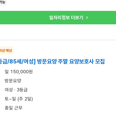
가능
일자리정보 더보기
이상 예상
등급/85세/여성] 방문요양 주말 요양보호사 모집
일 150,000원
방문요양
여성 · 3등급
토~일 (주 2일)
종일 근무