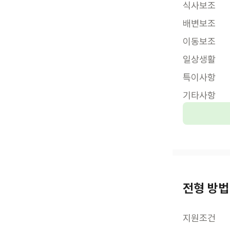
식사보조
배변보조
이동보조
일상생활
특이사항
기타사항
전형 방법
지원조건