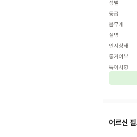
성별
등급
몸무게
질병
인지상태
동거여부
특이사항
어르신 필