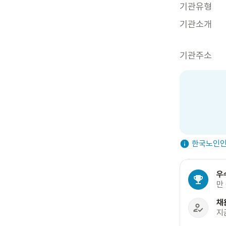
기관유형
기관소개
기관주소
한국노인인
우
만
채
지