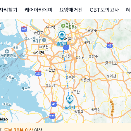
자리찾기
케어아카데미
요양매거진
CBT모의고사
혜
지
도보 30분 이상
예상