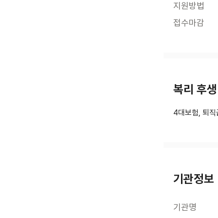
지원방법
접수마감
복리 후생
4대보험, 퇴직
기관정보
기관명