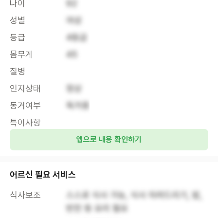
나이
92
성별
여성
등급
4등급
몸무게
45
질병
인지상태
정상
동거여부
독거중
특이사항
앱으로 내용 확인하기
어르신 필요 서비스
식사보조
스스로 식사 가능, 식사 차려드리기, 밥, 
반찬 등 요리 필요