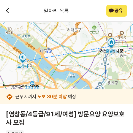
일자리 목록
공유
2km
2km
2km
2km
2km
2km
2km
2km
근무지까지
도보 30분 이상
예상
[염창동/4등급/91세/여성] 방문요양 요양보호
사 모집