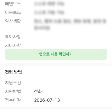
배변보조
스스로 배변 가능
이동보조
스스로 거동 가능
일상생활
청소, 빨래 도움 필요, 병원 동행, 말벗 등 
정서지원
특이사항
기타사항
앱으로 내용 확인하기
전형 방법
지원조건
지원방법
전화
접수마감
2026-07-13