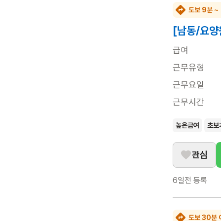
도보 9분 ~
[남동/요양
급여
근무유형
근무요일
근무시간
높은급여
초보
관심
6일전
등록
도보 30분 