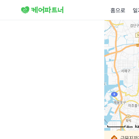
홈으로
일
4km
4km
4km
4km
4km
4km
4km
4km
근무지까