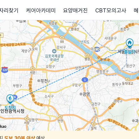
자리찾기
케어아카데미
요양매거진
CBT모의고사
혜
지
도보 30분 이상
예상