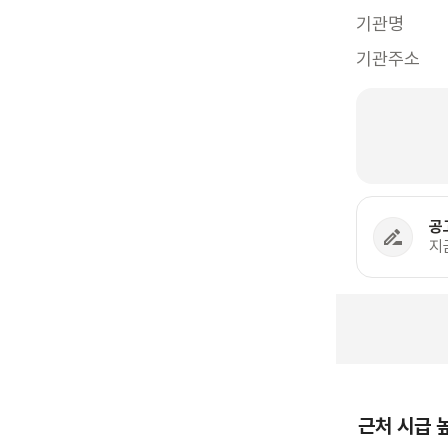
기관명
기관주소
공
지
근처 시급 