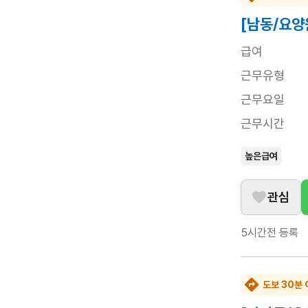
[남동/요양
급여
근무유형
근무요일
근무시간
높은급여
관심
5시간전
등록
도보 30분 