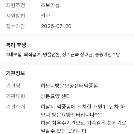
지원조건
초보가능
지원방법
전화
접수마감
2026-07-20
복리 후생
4대보험, 퇴직급여, 명절선물, 장기근속 장려금, 중증가산수당
기관정보
기관명
하모니방문요양센터덕풍점
기관유형
방문요양 센터
기관소개
하남시 덕풍동에 위치한 개원11년차 하
모니 방문요양센터입니다^^

하남 최우수기관으로 가족같은 분위기로 
일할수 있는 곳입니다
