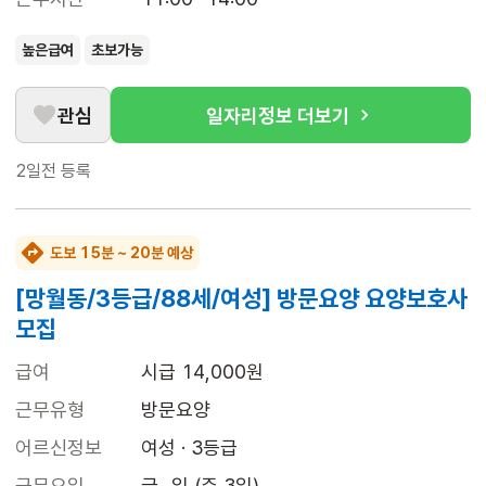
높은급여
초보가능
관심
일자리정보 더보기
2일전
등록
도보 15분 ~ 20분 예상
[망월동/3등급/88세/여성] 방문요양 요양보호사
모집
급여
시급 14,000원
근무유형
방문요양
어르신정보
여성 · 3등급
근무요일
금~일 (주 3일)