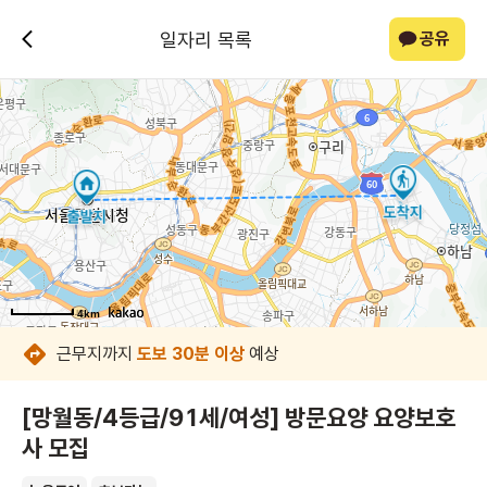
일자리 목록
공유
4km
4km
4km
4km
4km
4km
4km
4km
근무지까지
도보 30분 이상
예상
[망월동/4등급/91세/여성] 방문요양 요양보호
사 모집