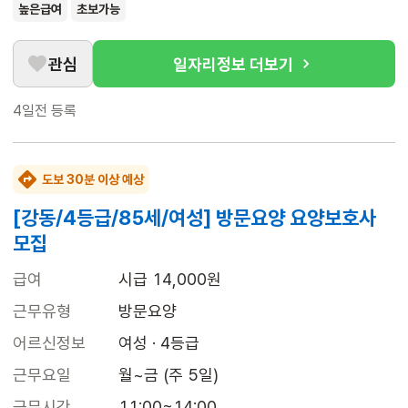
높은급여
초보가능
관심
일자리정보 더보기
4일전
등록
도보 30분 이상 예상
[강동/4등급/85세/여성] 방문요양 요양보호사
모집
급여
시급 14,000원
근무유형
방문요양
어르신정보
여성 · 4등급
근무요일
월~금 (주 5일)
근무시간
11:00~14:00