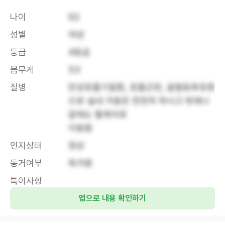
나이
92
성별
여성
등급
4등급
몸무게
53
질병
만성호흡기질환, 호흡곤란, 골절등후유증 
으로 실내 거동은 천천히 하시고 밖에나
갈때는 휠체어로

이동함
인지상태
정상
동거여부
독거중
특이사항
앱으로 내용 확인하기