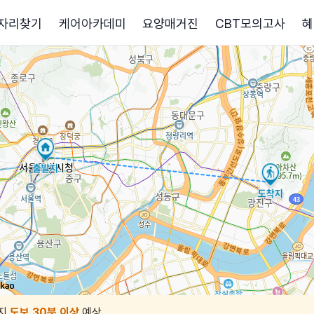
자리찾기
케어아카데미
요양매거진
CBT모의고사
혜
지
도보 30분 이상
예상