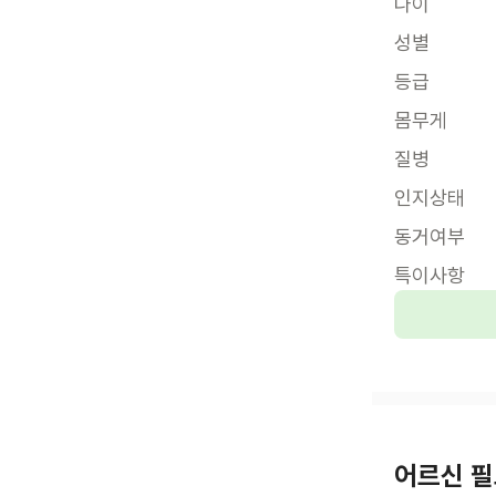
나이
성별
등급
몸무게
질병
인지상태
동거여부
특이사항
어르신 필