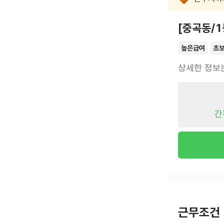
[중곡동/1
높은급여
초
상세한 정보
간
근무조건