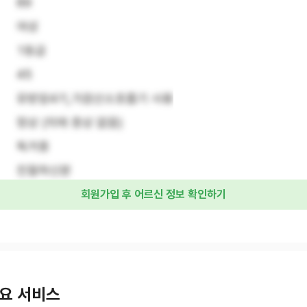
89
여성
1등급
45
유방암4기,가끔산소호흡기 사용
정상 (치매 증상 없음)
독거중
친절하신분
회원가입 후 어르신 정보 확인하기
요 서비스