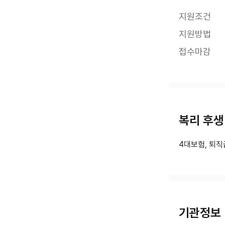
지원조건
지원방법
접수마감
복리 후생
4대보험, 퇴직
기관정보