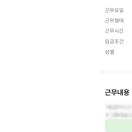
근무요일
근무형태
근무시간
임금조건
성별
근무내용
1등급이시고
이 2층에살