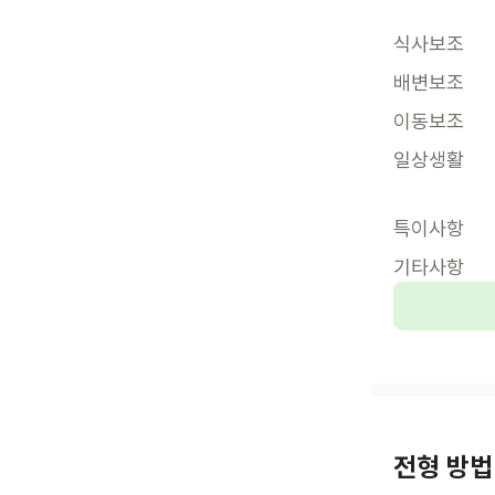
식사보조
배변보조
이동보조
일상생활
특이사항
기타사항
전형 방법