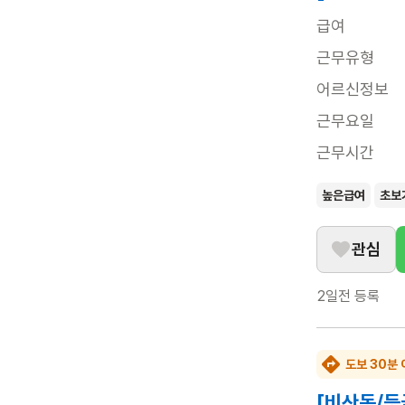
급여
근무유형
어르신정보
근무요일
근무시간
높은급여
초보
관심
2일전
등록
도보 30분 
[비산동/등