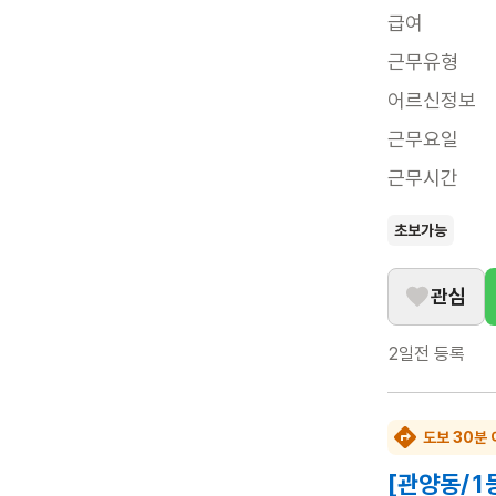
급여
근무유형
어르신정보
근무요일
근무시간
초보가능
관심
2일전
등록
도보 30분 
[관양동/1