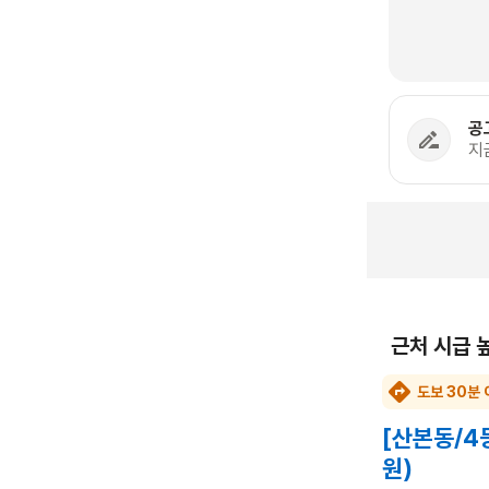
공
지
근처 시급 
도보 30분 
[산본동/4
원)