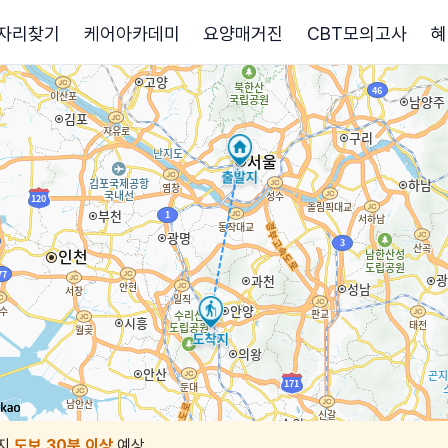
자리찾기
케어아카데미
요양매거진
CBT모의고사
혜
지
도보 30분 이상
예상