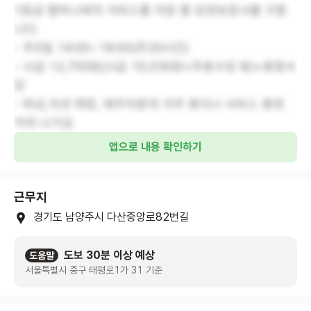
1등급 할머니에게 서비스를 지원 할 요양보호사를 구합
니다.
- 주5일 14:00~18:00(주20시간)
- 시급 12,700원(시급 10,030원+주휴수당 등)+중증수
당
- 와상,석션 희망, 배우자분과 거주 중이나 서비스 중엔
거의 나가심
앱으로 내용 확인하기
근무지
경기도 남양주시 다산중앙로82번길
도보 30분 이상 예상
도움말
서울특별시 중구 태평로1가 31 기준