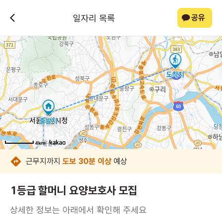
일자리 목록
공유
4km
4km
4km
4km
4km
4km
4km
4km
근무지까지
도보 30분 이상
예상
1등급 할머니 요양보호사 모집
상세한 정보는 아래에서 확인해 주세요