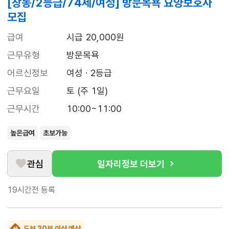
[창동/2등급/74세/여성] 방문목욕 요양보호사
모집
급여
시급 20,000원
근무유형
방문목욕
어르신정보
여성 · 2등급
근무요일
토 (주 1일)
근무시간
10:00~11:00
높은급여
초보가능
관심
일자리정보 더보기
19시간전
등록
도보 30분 이상 예상