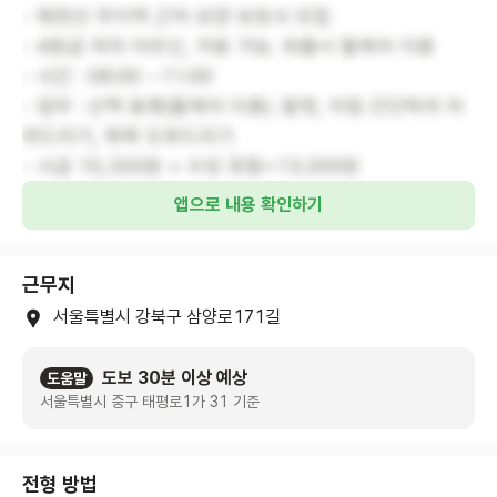
- 북한산 우이역 근처 요양 보호사 모집
- 4등급 여자 어르신, 거동 가능. 외출시 휠체어 이용
- 시간 : 08:00 ~11:00
- 업무 : 산책 동행(휠체어 이용) .말벗, 아침 간단하게 차
려드리기, 목욕 도와드리기
- 시급 10,320원 + 수당 포함=13.200원
앱으로 내용 확인하기
근무지
서울특별시 강북구 삼양로171길
도보 30분 이상 예상
도움말
서울특별시 중구 태평로1가 31 기준
전형 방법