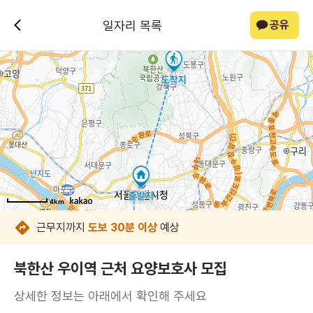
일자리 목록
공유
4km
4km
4km
4km
4km
4km
4km
4km
근무지까지
도보 30분 이상
예상
북한산 우이역 근처 요양보호사 모집
상세한 정보는 아래에서 확인해 주세요