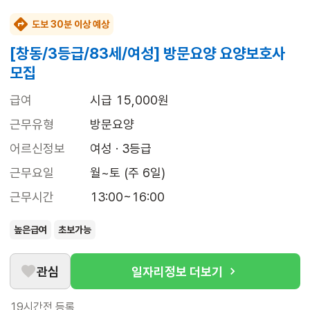
도보 30분 이상 예상
[창동/3등급/83세/여성] 방문요양 요양보호사
모집
급여
시급 15,000원
근무유형
방문요양
어르신정보
여성 · 3등급
근무요일
월~토 (주 6일)
근무시간
13:00~16:00
높은급여
초보가능
관심
일자리정보 더보기
19시간전
등록