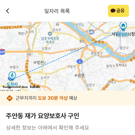
일자리 목록
공유
4km
4km
4km
4km
4km
4km
4km
4km
근무지까지
도보 30분 이상
예상
주안동 재가 요양보호사 구인
상세한 정보는 아래에서 확인해 주세요