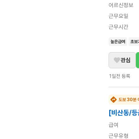
어르신정보
근무요일
근무시간
높은급여
초보
관심
1일전
등록
도보 30분 
[비산동/등
급여
근무유형