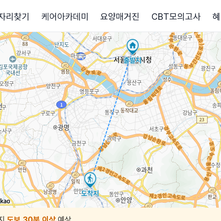
자리찾기
케어아카데미
요양매거진
CBT모의고사
혜
지
도보 30분 이상
예상