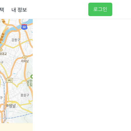
로그인
택
내 정보