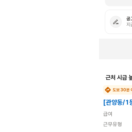
공
지
근처 시급 
도보 30분 
[관양동/1
급여
근무유형