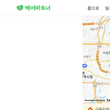
홈으로
일
4km
4km
4km
4km
4km
4km
4km
4km
근무지까