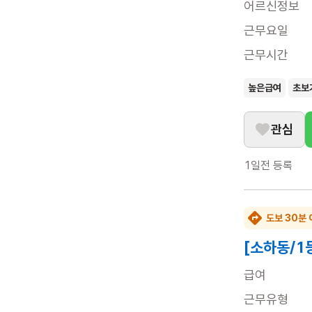
어르신정보
근무요일
근무시간
높은급여
초보
관심
1일전
등록
도보 30분 
[소하동/1
급여
근무유형