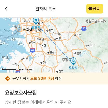
일자리 목록
공유
32km
32km
32km
32km
32km
32km
근무지까지
도보 30분 이상
예상
요양보호사모집
상세한 정보는 아래에서 확인해 주세요