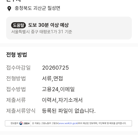
충청북도 괴산군 칠성면
도보 30분 이상 예상
도움말
서울특별시 중구 태평로1가 31 기준
전형 방법
접수마감일
20260725
전형방법
서류,면접
접수방법
고용24,이메일
제출서류
이력서,자기소개서
제출서류양식
등록된 파일이 없습니다.