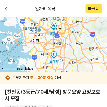
일자리 목록
공유
16km
16km
16km
16km
16km
16km
16km
16km
근무지까지
도보 30분 이상
예상
[천천동/3등급/70세/남성] 방문요양 요양보호
사 모집