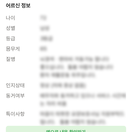
어르신 정보
나이
72
성별
남성
등급
3등급
몸무게
65
질병
뇌경색ㆍ편마비 거동가능 합니다 

좋으십니다.  돌봄 어렵지 않습니다

환자 재활운동 위주입니다.
인지상태
정상 (치매 증상 없음)
동거여부
배우자와 동거하고 있으나 서비스 시간에
는 자리 비움
특이사항
마음이 따뜻한 요양보호사님 지원부탁드
립니다.   돌봄 어렵지 않습니다.