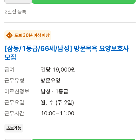
2일전
등록
도보 30분 이상 예상
[삼동/1등급/66세/남성] 방문목욕 요양보호사
모집
급여
건당 19,000원
근무유형
방문요양
어르신정보
남성 · 1등급
근무요일
월, 수 (주 2일)
근무시간
10:00~11:00
초보가능