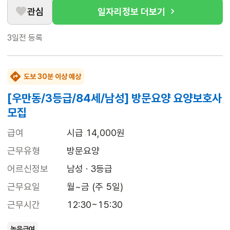
관심
일자리정보 더보기
3일전
등록
도보 30분 이상 예상
[우만동/3등급/84세/남성] 방문요양 요양보호사
모집
급여
시급 14,000원
근무유형
방문요양
어르신정보
남성 · 3등급
근무요일
월~금 (주 5일)
근무시간
12:30~15:30
높은급여